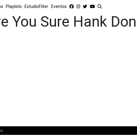
os
Playlists
EstudioFilter
Eventos
re You Sure Hank Done
os