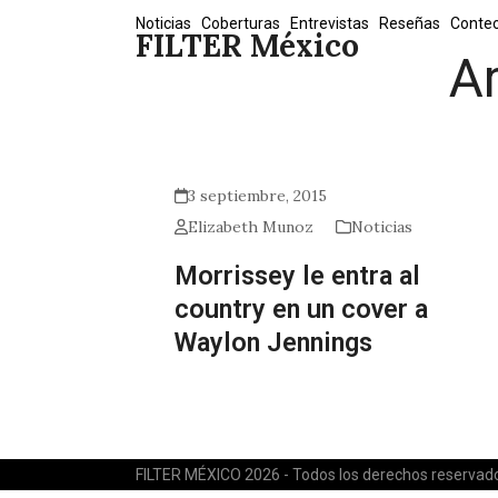
Skip
Noticias
Coberturas
Entrevistas
Reseñas
Conte
FILTER México
to
A
content
3 septiembre, 2015
Elizabeth Munoz
Noticias
Morrissey le entra al
country en un cover a
Waylon Jennings
FILTER MÉXICO 2026 - Todos los derechos reservad