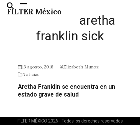
Skip
Open
Close
FILTER México
to
mobile
mobile
aretha
content
menu
menu
franklin sick
13 agosto, 2018
Elizabeth Munoz
Noticias
Aretha Franklin se encuentra en un
estado grave de salud
FILTER MÉXICO 2026 - Todos los derechos reservados