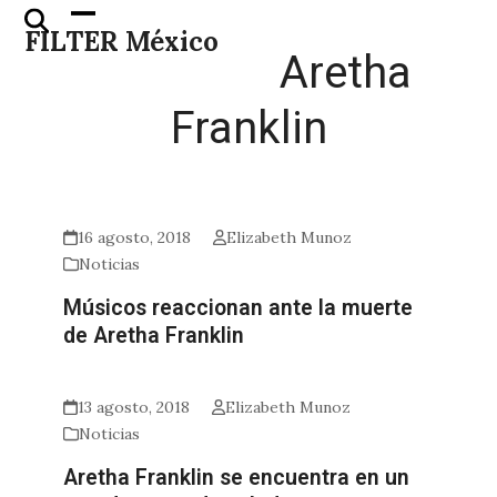
Skip
Open
Close
FILTER México
to
mobile
mobile
Aretha
content
menu
menu
Franklin
16 agosto, 2018
Elizabeth Munoz
Noticias
Músicos reaccionan ante la muerte
de Aretha Franklin
13 agosto, 2018
Elizabeth Munoz
Noticias
Aretha Franklin se encuentra en un