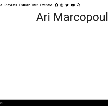
os
Playlists
EstudioFilter
Eventos
Ari Marcopou
os