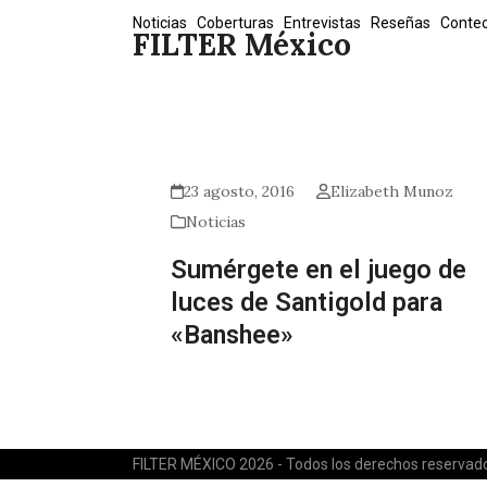
Skip
Noticias
Coberturas
Entrevistas
Reseñas
Conte
FILTER México
to
content
23 agosto, 2016
Elizabeth Munoz
Noticias
Sumérgete en el juego de
luces de Santigold para
«Banshee»
FILTER MÉXICO 2026 - Todos los derechos reservad