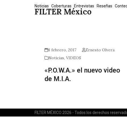
Skip
Noticias
Coberturas
Entrevistas
Reseñas
Conte
FILTER México
to
content
8 febrero, 2017
Ernesto Olvera
Noticias
,
VIDEOS
«P.O.W.A.» el nuevo video
de M.I.A.
FILTER MÉXICO 2026 - Todos los derechos reservad