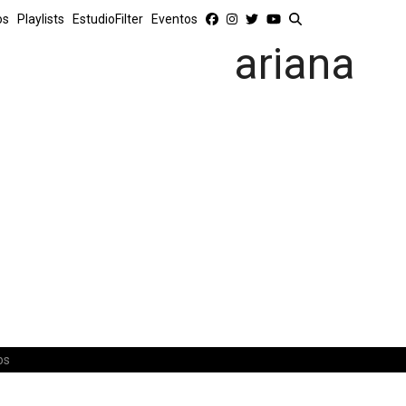
os
Playlists
EstudioFilter
Eventos
ariana
os