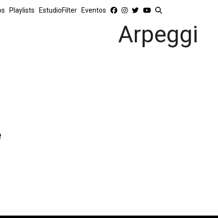
os
Playlists
EstudioFilter
Eventos
Arpeggi
e
e