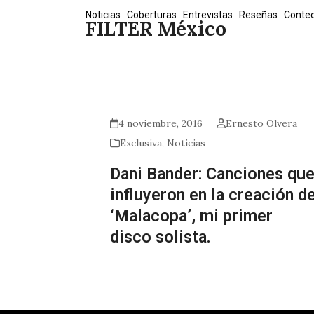
Skip
Noticias
Coberturas
Entrevistas
Reseñas
Conte
FILTER México
to
content
4 noviembre, 2016
Ernesto Olvera
Exclusiva
,
Noticias
Dani Bander: Canciones qu
influyeron en la creación d
‘Malacopa’, mi primer
disco solista.