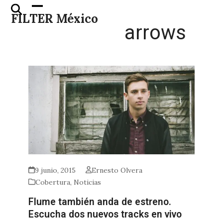
Skip
Open
Close
FILTER México
to
mobile
mobile
arrows
content
menu
menu
9 junio, 2015
Ernesto Olvera
Cobertura
,
Noticias
Flume también anda de estreno.
Escucha dos nuevos tracks en vivo