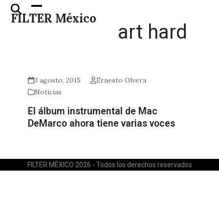
Skip
Open
Close
FILTER México
to
mobile
mobile
art hard
content
menu
menu
3 agosto, 2015
Ernesto Olvera
Noticias
El álbum instrumental de Mac
DeMarco ahora tiene varias voces
FILTER MÉXICO 2026 - Todos los derechos reservados