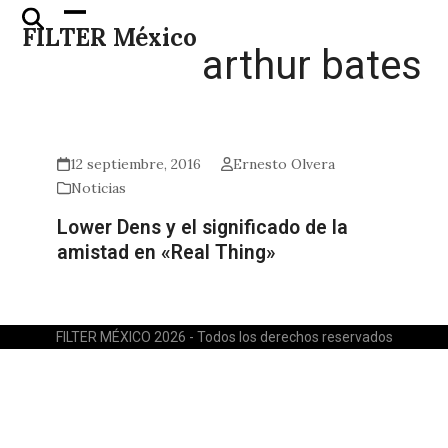
Skip
Open
Close
FILTER México
to
mobile
mobile
arthur bates
content
menu
menu
12 septiembre, 2016
Ernesto Olvera
Noticias
Lower Dens y el significado de la
amistad en «Real Thing»
FILTER MÉXICO 2026 - Todos los derechos reservados