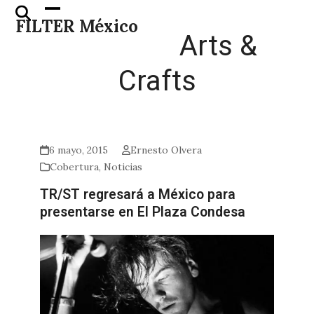
Skip
Open
Close
FILTER México
to
mobile
mobile
Arts &
content
menu
menu
Crafts
6 mayo, 2015
Ernesto Olvera
Cobertura
,
Noticias
TR/ST regresará a México para
presentarse en El Plaza Condesa