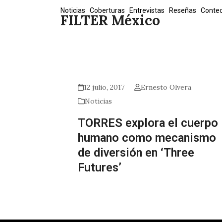
Skip
Noticias
Coberturas
Entrevistas
Reseñas
Conte
FILTER México
to
content
12 julio, 2017
Ernesto Olvera
Noticias
TORRES explora el cuerpo
humano como mecanismo
de diversión en ‘Three
Futures’