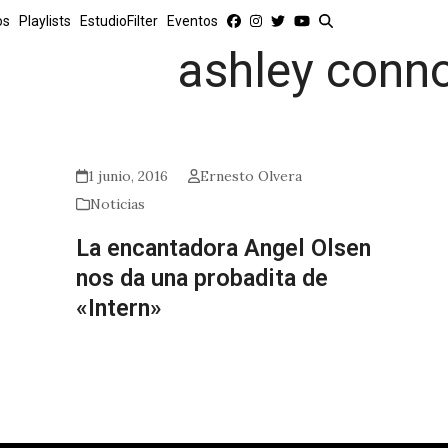
os
Playlists
EstudioFilter
Eventos
ashley conn
1 junio, 2016
Ernesto Olvera
Noticias
La encantadora Angel Olsen
nos da una probadita de
«Intern»