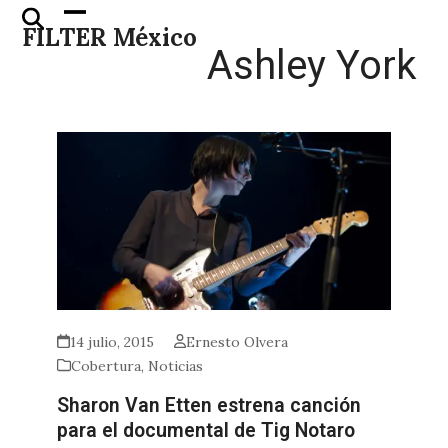
Skip
Open
Close
FILTER México
to
mobile
mobile
Ashley York
content
menu
menu
14 julio, 2015
Ernesto Olvera
Cobertura
,
Noticias
Sharon Van Etten estrena canción
para el documental de Tig Notaro