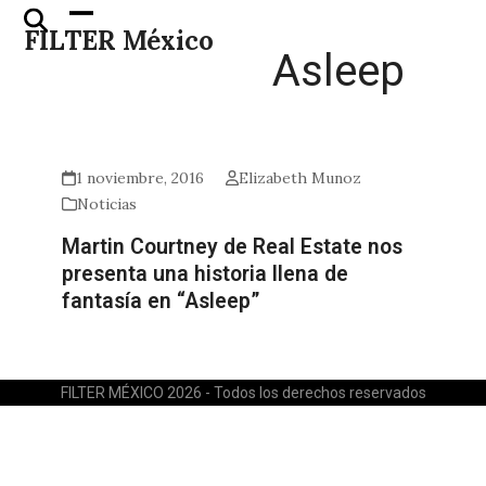
Skip
Open
Close
FILTER México
to
mobile
mobile
Asleep
content
menu
menu
1 noviembre, 2016
Elizabeth Munoz
Noticias
Martin Courtney de Real Estate nos
presenta una historia llena de
fantasía en “Asleep”
FILTER MÉXICO 2026 - Todos los derechos reservados