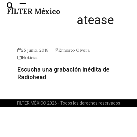
Skip
Open
Close
FILTER México
to
mobile
mobile
atease
content
menu
menu
25 junio, 2018
Ernesto Olvera
Noticias
Escucha una grabación inédita de
Radiohead
FILTER MÉXICO 2026 - Todos los derechos reservados