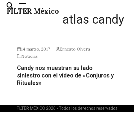
Skip
Open
Close
FILTER México
to
mobile
mobile
atlas candy
content
menu
menu
14 marzo, 2017
Ernesto Olvera
Noticias
Candy nos muestran su lado
siniestro con el vídeo de «Conjuros y
Rituales»
FILTER MÉXICO 2026 - Todos los derechos reservados