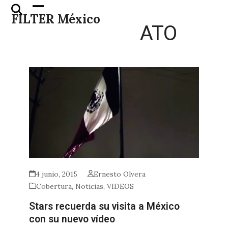
Skip
Open
Close
FILTER México
to
mobile
mobile
ATO
content
menu
menu
4 junio, 2015
Ernesto Olvera
Cobertura
,
Noticias
,
VIDEOS
Stars recuerda su visita a México
con su nuevo vídeo