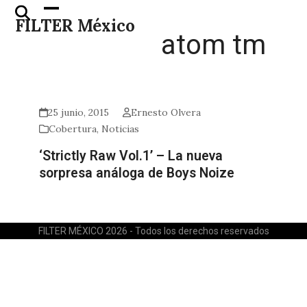
Skip
Open
Close
FILTER México
to
mobile
mobile
atom tm
content
menu
menu
25 junio, 2015
Ernesto Olvera
Cobertura
,
Noticias
‘Strictly Raw Vol.1’ – La nueva
sorpresa análoga de Boys Noize
FILTER MÉXICO 2026 - Todos los derechos reservados