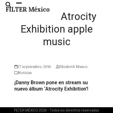
Skip
Open
Close
FILTER México
to
mobile
mobile
Atrocity
content
menu
menu
Exhibition apple
music
27 septiembre, 2016
Elizabeth Munoz
Noticias
¡Danny Brown pone en stream su
nuevo álbum ‘Atrocity Exhibition’!
FILTER MÉXICO 2026 - Todos los derechos reservados