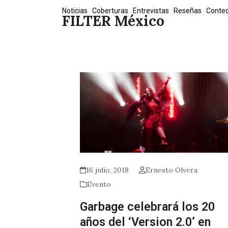
Skip
Noticias
Coberturas
Entrevistas
Reseñas
Conte
FILTER México
to
content
16 julio, 2018
Ernesto Olvera
Evento
Garbage celebrará los 20
años del ‘Version 2.0’ en