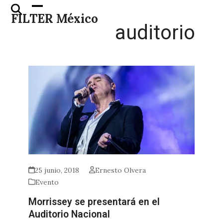
Skip
Open
Close
FILTER México
to
mobile
mobile
auditorio
content
menu
menu
25 junio, 2018
Ernesto Olvera
Evento
Morrissey se presentará en el
Auditorio Nacional