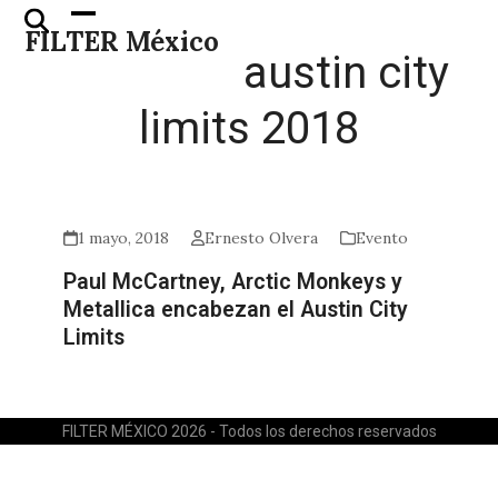
Skip
Open
Close
FILTER México
to
mobile
mobile
austin city
content
menu
menu
limits 2018
1 mayo, 2018
Ernesto Olvera
Evento
Paul McCartney, Arctic Monkeys y
Metallica encabezan el Austin City
Limits
FILTER MÉXICO 2026 - Todos los derechos reservados