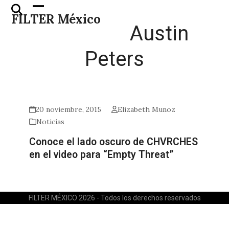
Skip
Open
Close
FILTER México
to
mobile
mobile
Austin
content
menu
menu
Peters
20 noviembre, 2015
Elizabeth Munoz
Noticias
Conoce el lado oscuro de CHVRCHES
en el video para “Empty Threat”
FILTER MÉXICO 2026 - Todos los derechos reservados