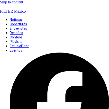
Skip to content
FILTER México
Noticias
Coberturas
Entrevistas
Reseñas
Conteos
Playlists
EstudioFilter
Eventos