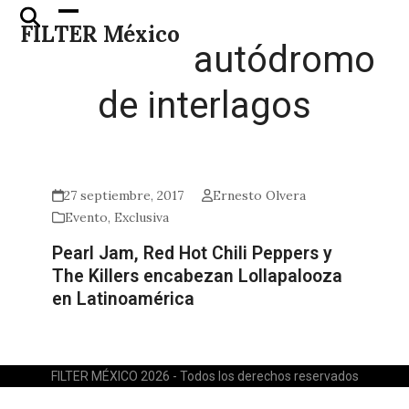
Skip
Open
Close
FILTER México
to
mobile
mobile
autódromo
content
menu
menu
de interlagos
27 septiembre, 2017
Ernesto Olvera
Evento
,
Exclusiva
Pearl Jam, Red Hot Chili Peppers y
The Killers encabezan Lollapalooza
en Latinoamérica
FILTER MÉXICO 2026 - Todos los derechos reservados