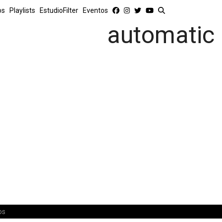
os
Playlists
EstudioFilter
Eventos
automatic
os