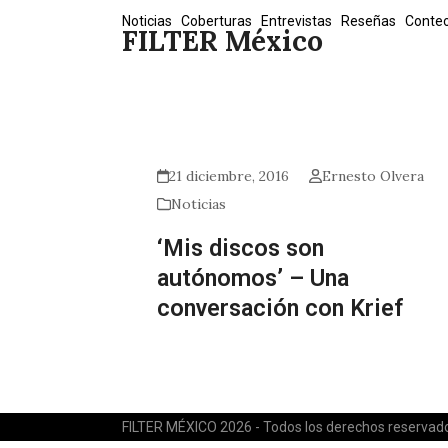
Skip
Noticias
Coberturas
Entrevistas
Reseñas
Conte
FILTER México
to
content
21 diciembre, 2016
Ernesto Olvera
Noticias
‘Mis discos son
autónomos’ – Una
conversación con Krief
FILTER MÉXICO 2026 - Todos los derechos reservad