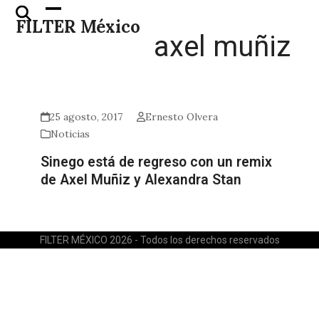
Skip
Open
Close
FILTER México
to
mobile
mobile
axel muñiz
content
menu
menu
25 agosto, 2017
Ernesto Olvera
Noticias
Sinego está de regreso con un remix
de Axel Muñiz y Alexandra Stan
FILTER MÉXICO 2026 - Todos los derechos reservados