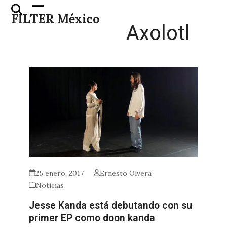
Skip
Open
Close
FILTER México
to
mobile
mobile
Axolotl
content
menu
menu
25 enero, 2017
Ernesto Olvera
Noticias
Jesse Kanda está debutando con su
primer EP como doon kanda