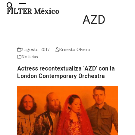
Skip
Open
Close
FILTER México
to
mobile
mobile
AZD
content
menu
menu
2 agosto, 2017
Ernesto Olvera
Noticias
Actress recontextualiza ‘AZD’ con la
London Contemporary Orchestra