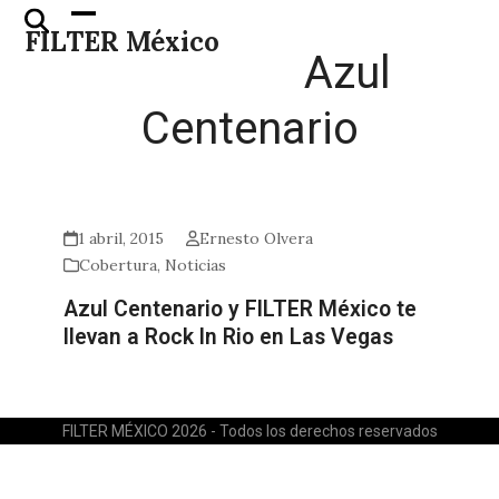
Skip
Open
Close
FILTER México
to
mobile
mobile
Azul
content
menu
menu
Centenario
1 abril, 2015
Ernesto Olvera
Cobertura
,
Noticias
Azul Centenario y FILTER México te
llevan a Rock In Rio en Las Vegas
FILTER MÉXICO 2026 - Todos los derechos reservados