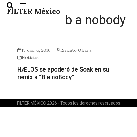
Skip
Open
Close
FILTER México
to
mobile
mobile
b a nobody
content
menu
menu
19 enero, 2016
Ernesto Olvera
Noticias
HÆLOS se apoderó de Soak en su
remix a “B a noBody”
FILTER MÉXICO 2026 - Todos los derechos reservados