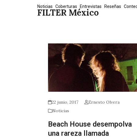
Skip
Noticias
Coberturas
Entrevistas
Reseñas
Conte
FILTER México
to
content
22 junio, 2017
Ernesto Olvera
Noticias
Beach House desempolva
una rareza llamada