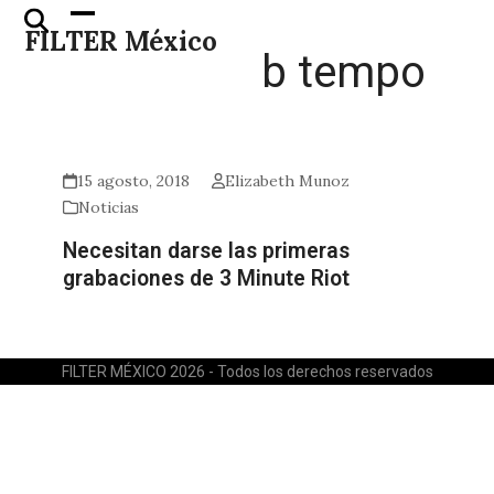
Skip
Open
Close
FILTER México
to
mobile
mobile
b tempo
content
menu
menu
15 agosto, 2018
Elizabeth Munoz
Noticias
Necesitan darse las primeras
grabaciones de 3 Minute Riot
FILTER MÉXICO 2026 - Todos los derechos reservados