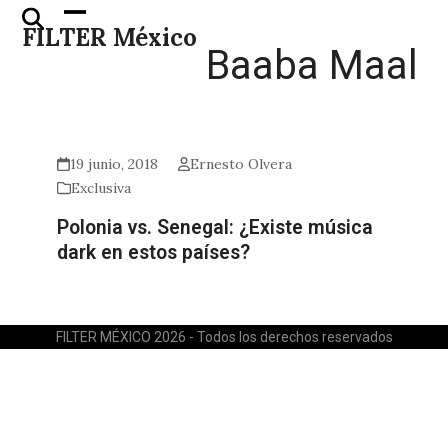
Skip
Open
Close
FILTER México
to
mobile
mobile
Baaba Maal
content
menu
menu
19 junio, 2018
Ernesto Olvera
Exclusiva
Polonia vs. Senegal: ¿Existe música
dark en estos países?
FILTER MÉXICO 2026 - Todos los derechos reservados