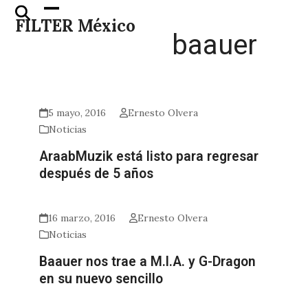
Skip
Open
Close
FILTER México
to
mobile
mobile
baauer
content
menu
menu
5 mayo, 2016
Ernesto Olvera
Noticias
AraabMuzik está listo para regresar
después de 5 años
16 marzo, 2016
Ernesto Olvera
Noticias
Baauer nos trae a M.I.A. y G-Dragon
en su nuevo sencillo