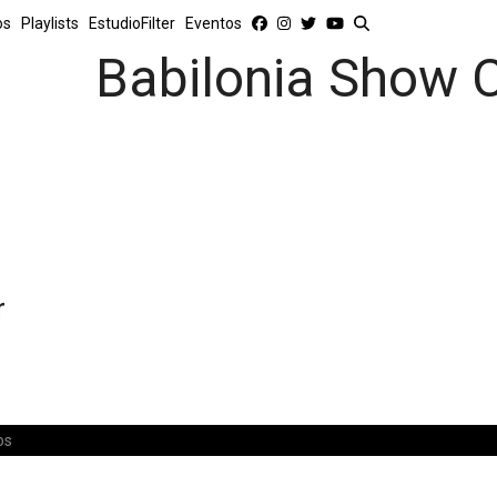
os
Playlists
EstudioFilter
Eventos
Babilonia Show 
r
os