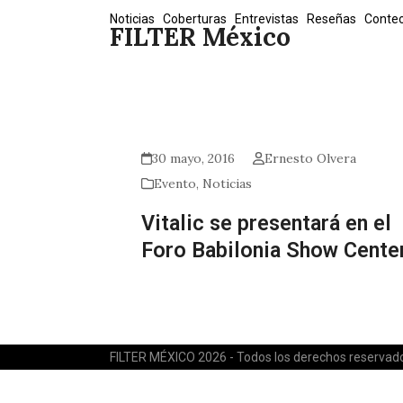
Skip
Noticias
Coberturas
Entrevistas
Reseñas
Conte
FILTER México
to
content
30 mayo, 2016
Ernesto Olvera
Evento
,
Noticias
Vitalic se presentará en el
Foro Babilonia Show Cente
FILTER MÉXICO 2026 - Todos los derechos reservad