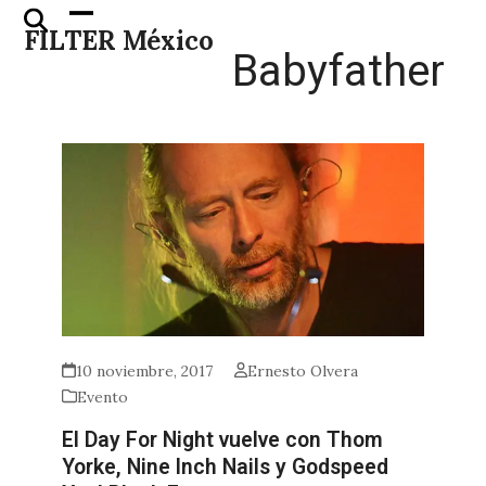
Skip
Open
Close
FILTER México
to
mobile
mobile
Babyfather
content
menu
menu
10 noviembre, 2017
Ernesto Olvera
Evento
El Day For Night vuelve con Thom
Yorke, Nine Inch Nails y Godspeed