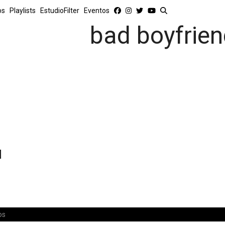
os
Playlists
EstudioFilter
Eventos
bad boyfrie
l
os