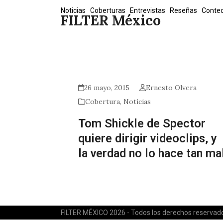
Skip
Noticias
Coberturas
Entrevistas
Reseñas
Conte
FILTER México
to
content
26 mayo, 2015
Ernesto Olvera
Cobertura
,
Noticias
Tom Shickle de Spector
quiere dirigir videoclips, y
la verdad no lo hace tan ma
FILTER MÉXICO 2026 - Todos los derechos reservad