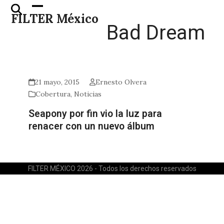
Skip
Open
Close
FILTER México
to
mobile
mobile
Bad Dream
content
menu
menu
21 mayo, 2015
Ernesto Olvera
Cobertura
,
Noticias
Seapony por fin vio la luz para
renacer con un nuevo álbum
FILTER MÉXICO 2026 - Todos los derechos reservados