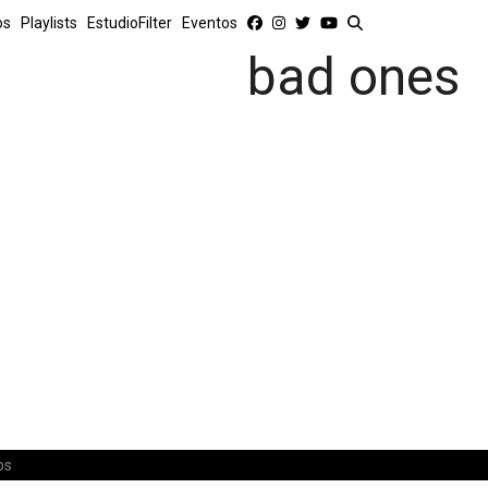
os
Playlists
EstudioFilter
Eventos
bad ones
os