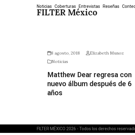
Skip
Noticias
Coberturas
Entrevistas
Reseñas
Conte
FILTER México
to
content
8 agosto, 2018
Elizabeth Munoz
Noticias
Matthew Dear regresa con
nuevo álbum después de 6
años
FILTER MÉXICO 2026 - Todos los derechos reservad