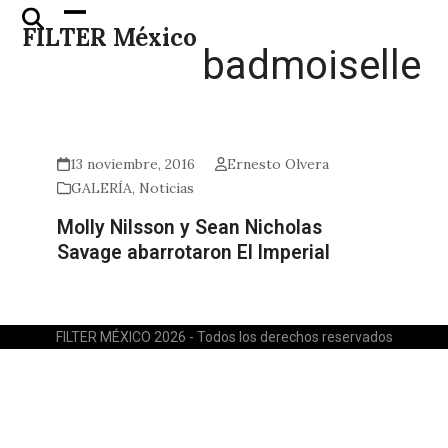
Skip
Open
Close
FILTER México
to
mobile
mobile
badmoiselle
content
menu
menu
13 noviembre, 2016
Ernesto Olvera
GALERÍA
,
Noticias
Molly Nilsson y Sean Nicholas
Savage abarrotaron El Imperial
FILTER MÉXICO 2026 - Todos los derechos reservados