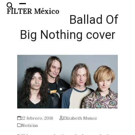
Skip
Open
Close
FILTER México
to
mobile
mobile
Ballad Of
content
menu
menu
Big Nothing cover
22 febrero, 2016
Elizabeth Munoz
Noticias