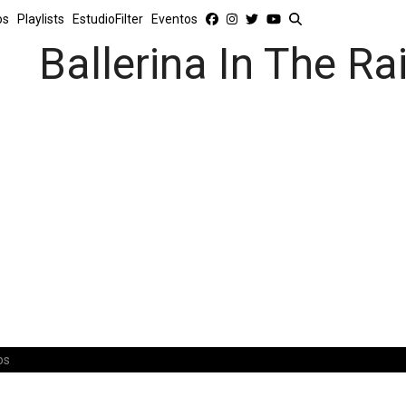
os
Playlists
EstudioFilter
Eventos
Ballerina In The Ra
os