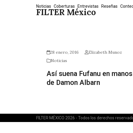
Skip
Noticias
Coberturas
Entrevistas
Reseñas
Conte
FILTER México
to
content
28 enero, 2016
Elizabeth Munoz
Noticias
Así suena Fufanu en manos
de Damon Albarn
FILTER MÉXICO 2026 - Todos los derechos reservad