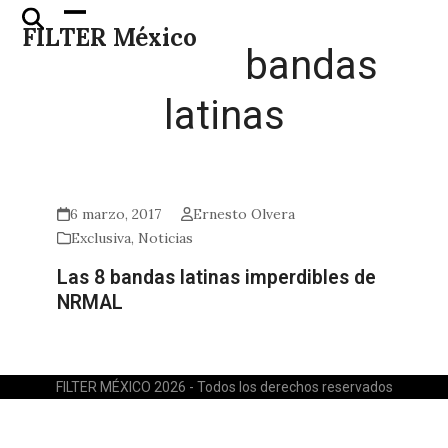
Skip
Open
Close
FILTER México
to
mobile
mobile
bandas
content
menu
menu
latinas
6 marzo, 2017
Ernesto Olvera
Exclusiva
,
Noticias
Las 8 bandas latinas imperdibles de
NRMAL
FILTER MÉXICO 2026 - Todos los derechos reservados