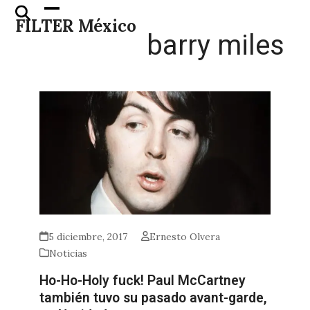
Skip
Open
Close
FILTER México
to
mobile
mobile
barry miles
content
menu
menu
5 diciembre, 2017
Ernesto Olvera
Noticias
Ho-Ho-Holy fuck! Paul McCartney
también tuvo su pasado avant-garde,