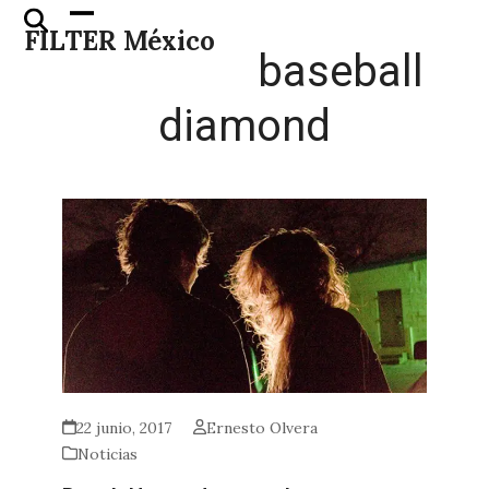
Skip
Open
Close
FILTER México
to
mobile
mobile
baseball
content
menu
menu
diamond
22 junio, 2017
Ernesto Olvera
Noticias