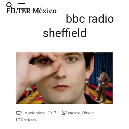
Skip
Open
Close
FILTER México
to
mobile
mobile
bbc radio
content
menu
menu
sheffield
21 noviembre, 2017
Ernesto Olvera
Noticias