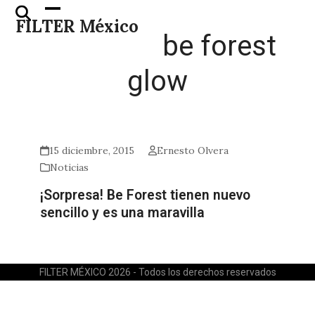
Skip
Open
Close
FILTER México
to
mobile
mobile
be forest
content
menu
menu
glow
15 diciembre, 2015
Ernesto Olvera
Noticias
¡Sorpresa! Be Forest tienen nuevo
sencillo y es una maravilla
FILTER MÉXICO 2026 - Todos los derechos reservados