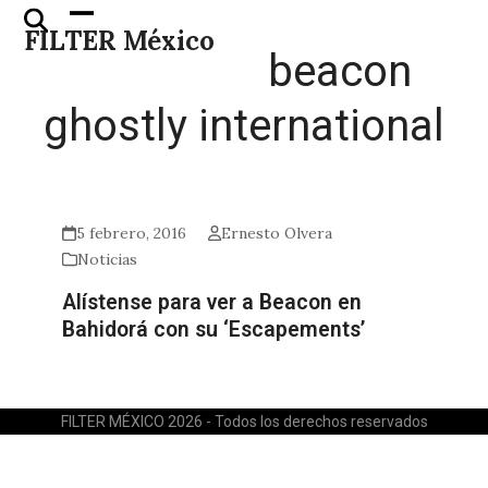
Skip
Open
Close
FILTER México
to
mobile
mobile
beacon
content
menu
menu
ghostly international
5 febrero, 2016
Ernesto Olvera
Noticias
Alístense para ver a Beacon en
Bahidorá con su ‘Escapements’
FILTER MÉXICO 2026 - Todos los derechos reservados