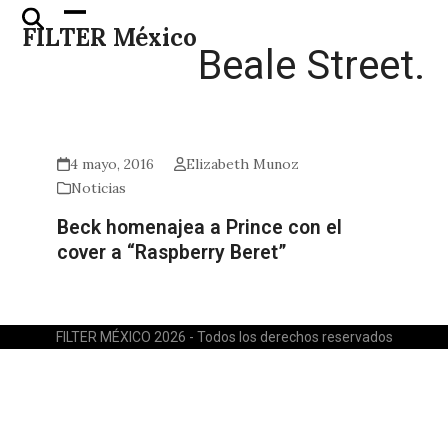
Skip
Open
Close
FILTER México
to
mobile
mobile
Beale Street.
content
menu
menu
4 mayo, 2016
Elizabeth Munoz
Noticias
Beck homenajea a Prince con el
cover a “Raspberry Beret”
FILTER MÉXICO 2026 - Todos los derechos reservados