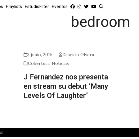
os
Playlists
EstudioFilter
Eventos
bedroom
3 junio, 2015
Ernesto Olvera
Cobertura
,
Noticias
J Fernandez nos presenta
en stream su debut ‘Many
Levels Of Laughter’
os