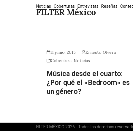
Skip
Noticias
Coberturas
Entrevistas
Reseñas
Conte
FILTER México
to
content
11 junio, 2015
Ernesto Olvera
Cobertura
,
Noticias
Música desde el cuarto:
¿Por qué el «Bedroom» es
un género?
FILTER MÉXICO 2026 - Todos los derechos reservad